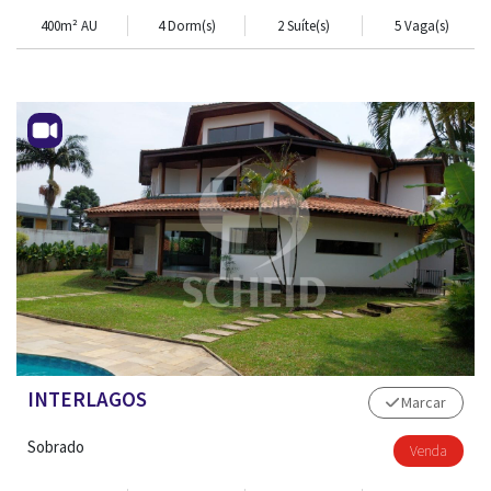
400m² AU
4 Dorm(s)
2 Suíte(s)
5 Vaga(s)
TRABALHE CONOSCO
INTERLAGOS
Marcar
Sobrado
Venda