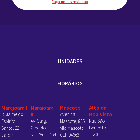
Faça uma simulacao
UNIDADES
HORÁRIOS
Marajoara I
Marajoara
Mascote
Alto da
II
Boa Vista
R. Jaime do
Avenida
Av. Sarg.
Rua São
Espírito
Mascote, 855
Geraldo
Benedito,
Santo, 22
Vila Mascote
Sant'Ana, 464
1680
Jardim
CEP 04663-