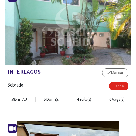
INTERLAGOS
Marcar
Sobrado
Venda
585m² AU
5 Dorm(s)
4 Suíte(s)
6 Vaga(s)