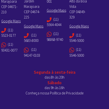
Jardim
Alto da Boa
Marajoara
001
Marajoara
Vista
CEP 04671-
Google Maps
CEP 04674-
CEP 04849-
210
225
329
(11)
Google Maps
5564-4044
Google Maps
Google Maps
(11)
(11)
(11)
(11)
5523-0177
98868-9740
5683-8000
5546-5000
(11)
(11)
(11)
93431-0077
94147-0103
5546-5000
Segunda à sexta-feira
das 8h às 20h
Sábado
das 9h às 16h
Conheça nossa Política de Privacidade