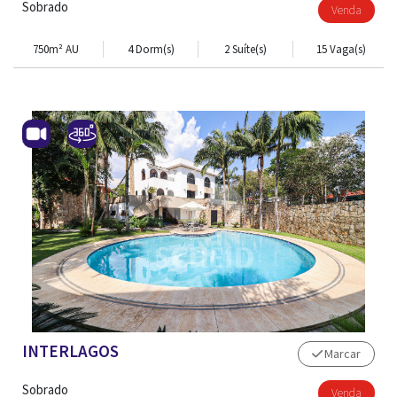
Sobrado
Venda
750m² AU
4 Dorm(s)
2 Suíte(s)
15 Vaga(s)
INTERLAGOS
Marcar
ADM. DE IMÓVEL
Sobrado
Venda