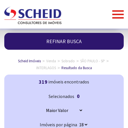
REFINAR BUSCA
>
>
>
>
Scheid Imóveis
Venda
Sobrado
SÃO PAULO - SP
>
INTERLAGOS
Resultado da Busca
319
imóveis encontrados
0
Selecionados
Imóveis por página