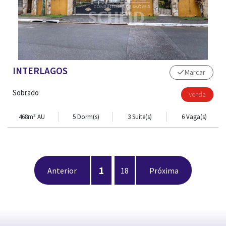
INTERLAGOS
Marcar
Sobrado
Venda
468m² AU
5 Dorm(s)
3 Suíte(s)
6 Vaga(s)
1
Anterior
18
Próxima