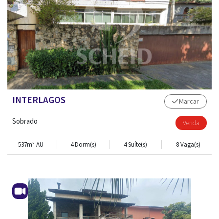
INTERLAGOS
Marcar
Sobrado
Venda
537m² AU
4 Dorm(s)
4 Suíte(s)
8 Vaga(s)