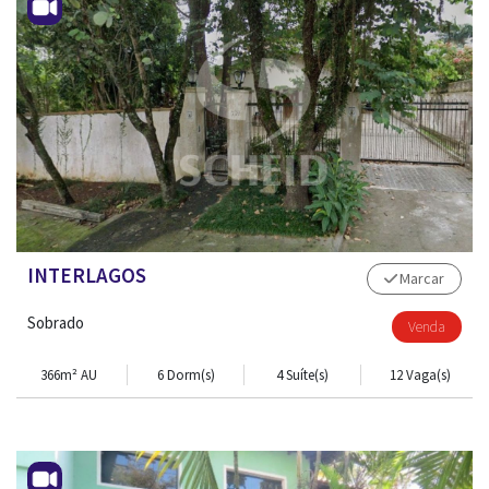
INTERLAGOS
Marcar
Sobrado
Venda
366m² AU
6 Dorm(s)
4 Suíte(s)
12 Vaga(s)