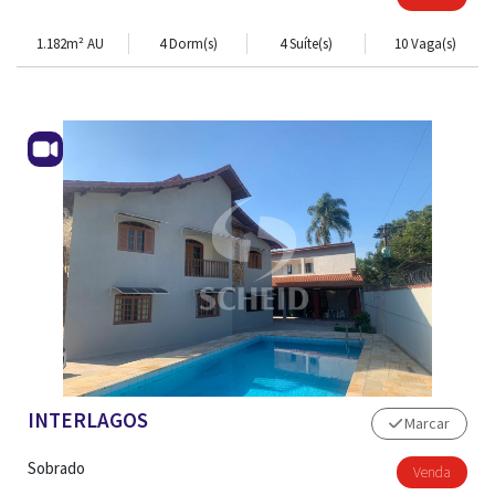
1.182m² AU
4 Dorm(s)
4 Suíte(s)
10 Vaga(s)
INTERLAGOS
Marcar
Sobrado
Venda