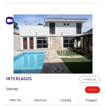
CONTATO
INTERLAGOS
Marcar
Sobrado
Venda
739m² AU
4 Dorm(s)
2 Suíte(s)
4 Vaga(s)