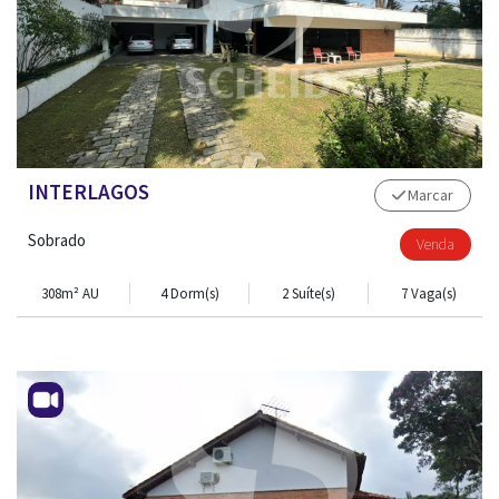
INTERLAGOS
Marcar
Sobrado
Venda
308m² AU
4 Dorm(s)
2 Suíte(s)
7 Vaga(s)