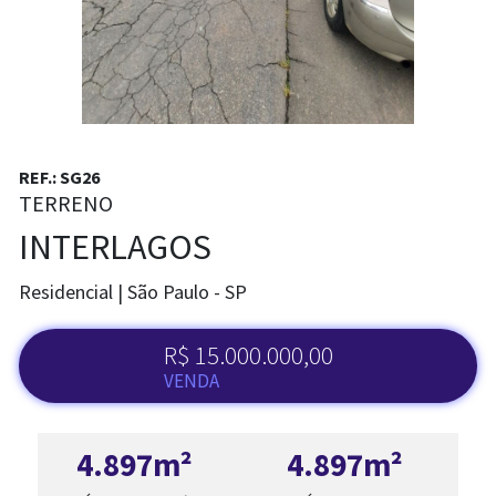
REF.: SG26
TERRENO
INTERLAGOS
Residencial | São Paulo - SP
R$ 15.000.000,00
VENDA
4.897m²
4.897m²
ADM. DE IMÓVEL