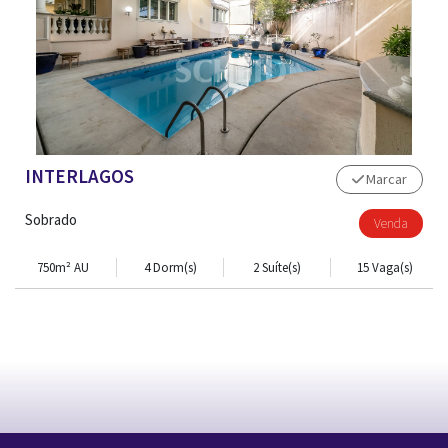
INTERLAGOS
Marcar
Sobrado
Venda
750m² AU
4 Dorm(s)
2 Suíte(s)
15 Vaga(s)