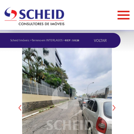
VOLTAR
Scheid Imóveis
>
Terreno em INTERLAGOS
>
REF: SG26
ANUNCIAR IMÓVEL
Previous
Next