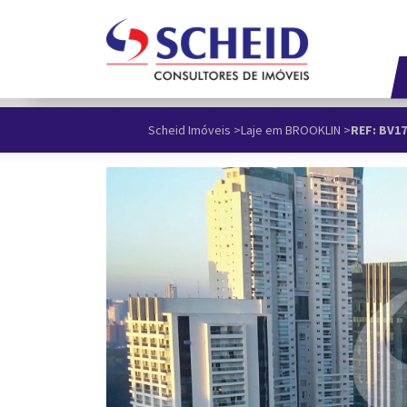
Scheid Imóveis
>
Laje em BROOKLIN
>
REF: BV1