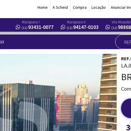
Home
A Scheid
Compra
Locação
Anunciar Im
Marajoara I
Marajoara II
Vila Mascote
93431-0077
94147-0103
98868
(11)
(11)
(11)
713
REF.
LAJ
B
Come
3