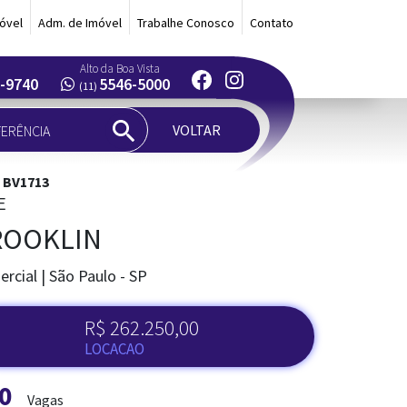
óvel
Adm. de Imóvel
Trabalhe Conosco
Contato
Alto da Boa Vista
-9740
5546-5000
(11)
VOLTAR
: BV1713
E
ROOKLIN
rcial | São Paulo - SP
R$ 262.250,00
LOCACAO
0
Vagas