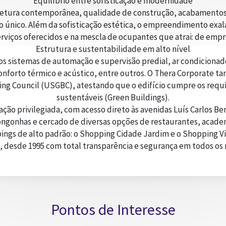
Equilíbrio entre sofisticação e modernidade
etura contemporânea, qualidade de construção, acabamentos 
nico. Além da sofisticação estética, o empreendimento exal
rviços oferecidos e na mescla de ocupantes que atrai: de empre
Estrutura e sustentabilidade em alto nível
 sistemas de automação e supervisão predial, ar condicionado 
conforto térmico e acústico, entre outros. O Thera Corporate t
ding Council (USGBC), atestando que o edifício cumpre os requi
sustentáveis (Green Buildings).
o privilegiada, com acesso direto às avenidas Luís Carlos Berr
gonhas e cercado de diversas opções de restaurantes, academ
ings de alto padrão: o Shopping Cidade Jardim e o Shopping Vi
, desde 1995 com total transparência e segurança em todos os n
Pontos de Interesse