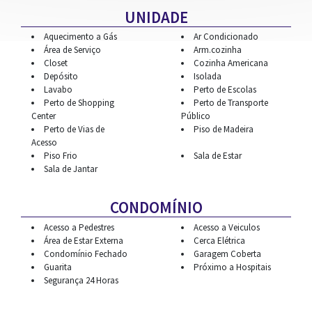
UNIDADE
Aquecimento a Gás
Ar Condicionado
Área de Serviço
Arm.cozinha
Closet
Cozinha Americana
Depósito
Isolada
CONTATO
Lavabo
Perto de Escolas
Perto de Shopping
Perto de Transporte
Center
Público
Perto de Vias de
Piso de Madeira
Acesso
Piso Frio
Sala de Estar
Sala de Jantar
CONDOMÍNIO
Acesso a Pedestres
Acesso a Veiculos
Área de Estar Externa
Cerca Elétrica
Condomínio Fechado
Garagem Coberta
Guarita
Próximo a Hospitais
Segurança 24 Horas