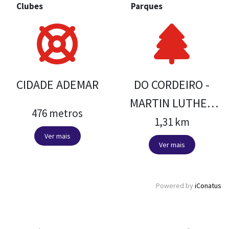
Clubes
Parques
CIDADE ADEMAR
DO CORDEIRO -
MARTIN LUTHER
476 metros
KING
1,31 km
Ver mais
Ver mais
Powered by
iConatus