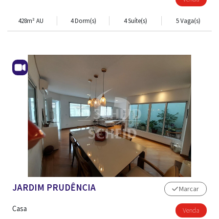
428m² AU
4 Dorm(s)
4 Suíte(s)
5 Vaga(s)
JARDIM PRUDÊNCIA
Marcar
Casa
Venda