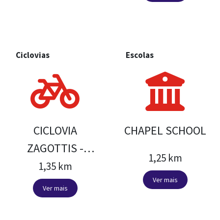
Ciclovias
Escolas
CICLOVIA
CHAPEL SCHOOL
ZAGOTTIS -
1,25 km
OCTALES
1,35 km
Ver mais
Ver mais