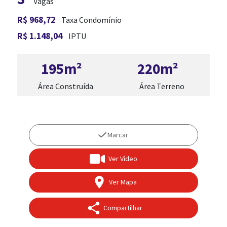
Vagas
R$ 968,72
Taxa Condomínio
R$ 1.148,04
IPTU
195m²
220m²
Área Construída
Área Terreno
ADM. DE IMÓVEL
Marcar
Ver Vídeo
Ver Mapa
Compartilhar