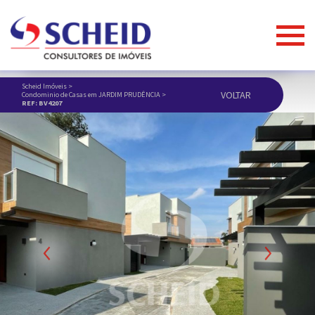
Scheid Imóveis
>
VOLTAR
Condominio de Casas em JARDIM PRUDÊNCIA
>
REF: BV4207
Previous
Next
ANUNCIAR IMÓVEL