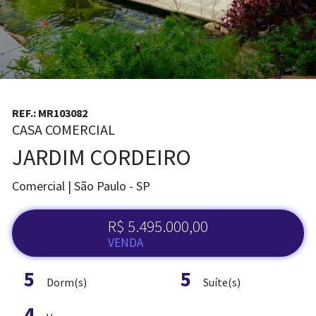
REF.: MR103082
CASA COMERCIAL
JARDIM CORDEIRO
Comercial | São Paulo - SP
R$ 5.495.000,00
ADM. DE IMÓVEL
VENDA
5
5
Dorm(s)
Suíte(s)
4