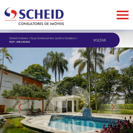
Scheid Imóveis
>
Casa Comercial em Jardim Cordeiro
>
VOLTAR
REF: MR103082
ANUNCIAR IMÓVEL
Previous
Next