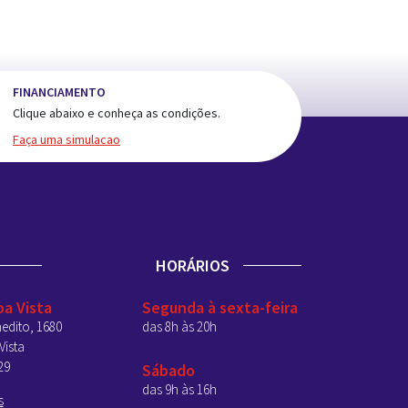
FINANCIAMENTO
Clique abaixo e conheça as condições.
Faça uma simulacao
HORÁRIOS
oa Vista
Segunda à sexta-feira
edito, 1680
das 8h às 20h
Vista
29
Sábado
das 9h às 16h
s