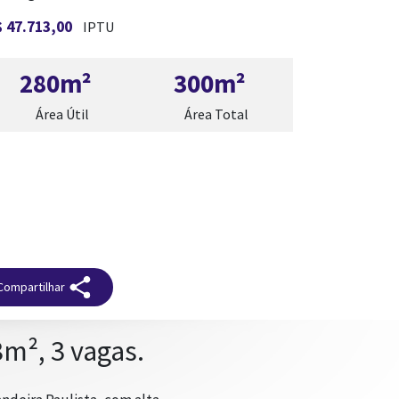
 47.713,00
IPTU
280m²
300m²
Área Útil
Área Total
Compartilhar
m², 3 vagas.