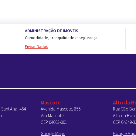
ADMINISTRAÇÃO DE IMÓVEIS
Comodidade, tranquilidade e segurança.
Enviar Dados
Mascote
Alto da B
 Sant'Ana, 464
Avenida Mascote, 855
Rua São Ben
a
Vila Mascote
Alto da Boa 
CEP 04663-001
CEP 04849-3
Google Maps
Google Map