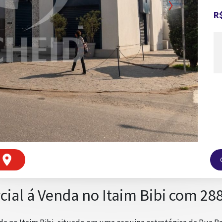
Next
R$
ial á Venda no Itaim Bibi com 288