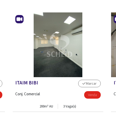
ITAIM BIBI
I
Marcar
Conj. Comercial
C
Venda
200m² AU
3 Vaga(s)