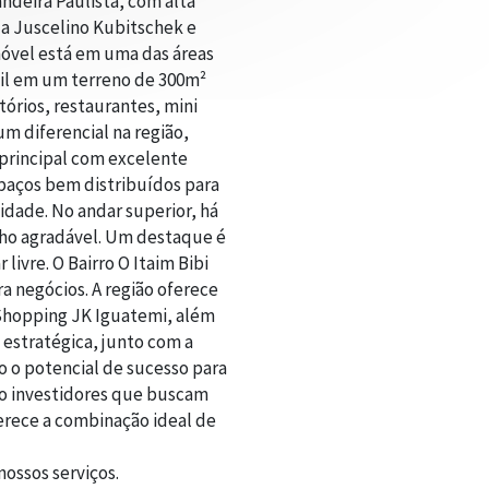
ndeira Paulista, com alta
ida Juscelino Kubitschek e
móvel está em uma das áreas
til em um terreno de 300m²
tórios, restaurantes, mini
m diferencial na região,
o principal com excelente
spaços bem distribuídos para
idade. No andar superior, há
lho agradável. Um destaque é
livre. O Bairro O Itaim Bibi
a negócios. A região oferece
o Shopping JK Iguatemi, além
 estratégica, junto com a
 o potencial de sucesso para
ndo investidores que buscam
ferece a combinação ideal de
ossos serviços.