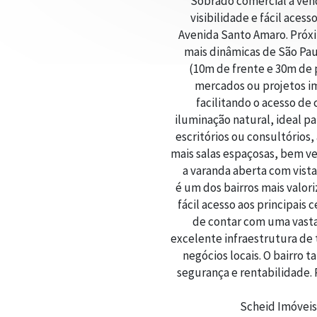
Sobrado comercial à vend
visibilidade e fácil aces
Avenida Santo Amaro. Próxi
mais dinâmicas de São Pau
(10m de frente e 30m de p
mercados ou projetos im
facilitando o acesso de 
iluminação natural, ideal p
escritórios ou consultórios
mais salas espaçosas, bem v
a varanda aberta com vista 
é um dos bairros mais valor
fácil acesso aos principais
de contar com uma vasta 
excelente infraestrutura de
negócios locais. O bairro 
segurança e rentabilidade. 
Scheid Imóveis