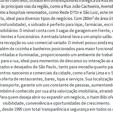
a no Itaim Bibi, situado em uma esquina estratégica da Rua Ba
so às principais vias da região, como a Rua João Cachoeira, Aven
mo a hospitais renomados, como Rede D?Or e São Luiz, este i
lo, ideal para diversos tipos de negócios. Com 280m² de área ú
rofundidade), o sobrado é perfeito para lojas, farmácias, escri
obiliários. O imóvel conta com 3 vagas de garagem em frente, u
clientes e funcionários. A entrada lateral leva a um amplo salã
ara recepção ou uso comercial variado. O imóvel possui ainda e
, além de cozinha e banheiros posicionados para maior funcional
entiladas e iluminadas, proporcionando um ambiente de traba
para a rua, ideal para momentos de descanso ou interação ao ar 
izados e desejados de São Paulo, tanto para moradia quanto par
 centros nanceiros e comerciais da cidade, como a Faria Lima e 
oferta de restaurantes, bares, lojas e serviços. Sua localização
 transporte, garante um uxo constante de pessoas, aumentando
também é conhecido por sua alta valorização imobiliária, atrai
Para quem deseja abrir ou expandir um negócio, o Itaim Bibi o
visibilidade, conveniência e oportunidades de crescimento.
, desde 1995 com total transparência e segurança em todos os n