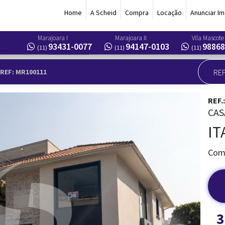
Home
A Scheid
Compra
Locação
Anunciar Im
Marajoara I
Marajoara II
Vila Mascote
93431-0077
94147-0103
98868
(11)
(11)
(11)
REF: MR100111
REF.
CAS
IT
Come
3