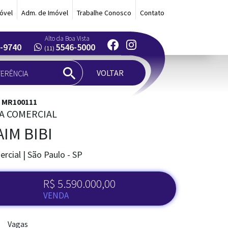
óvel
Adm. de Imóvel
Trabalhe Conosco
Contato
Alto da Boa Vista
-9740
5546-5000
(11)
VOLTAR
: MR100111
A COMERCIAL
AIM BIBI
rcial | São Paulo - SP
R$ 5.590.000,00
VENDA
Vagas