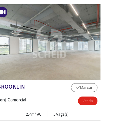
BROOKLIN
Marcar
onj. Comercial
Venda
254m² AU
5 Vaga(s)