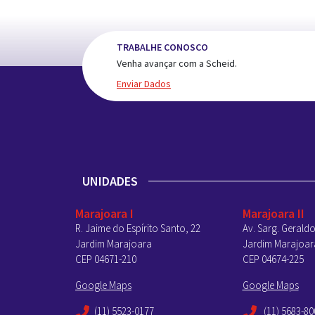
TRABALHE CONOSCO
Venha avançar com a Scheid.
Enviar Dados
UNIDADES
Marajoara I
Marajoara II
R. Jaime do Espírito Santo, 22
Av. Sarg. Geraldo
Jardim Marajoara
Jardim Marajoar
CEP 04671-210
CEP 04674-225
Google Maps
Google Maps
(11) 5523-0177
(11) 5683-80