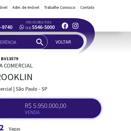
óvel
Adm. de Imóvel
Trabalhe Conosco
Contato
Alto da Boa Vista
-9740
5546-5000
(11)
VOLTAR
: BV13579
A COMERCIAL
ROOKLIN
rcial | São Paulo - SP
R$ 5.950.000,00
VENDA
2
Vagas