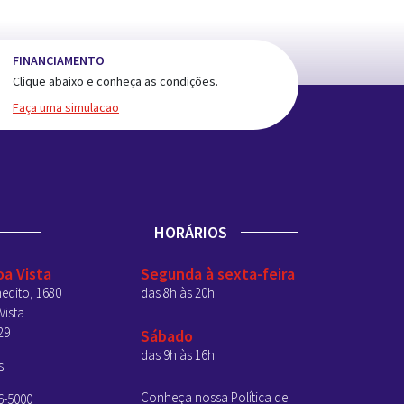
FINANCIAMENTO
Clique abaixo e conheça as condições.
Faça uma simulacao
HORÁRIOS
oa Vista
Segunda à sexta-feira
edito, 1680
das 8h às 20h
Vista
29
Sábado
das 9h às 16h
s
Conheça nossa Política de
6-5000