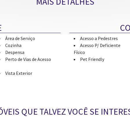
MAIS DETALHES
E
C
Área de Serviço
Acesso a Pedestres
Cozinha
Acesso P/ Deficiente
Despensa
Físico
Perto de Vias de Acesso
Pet Friendly
Vista Exterior
ÓVEIS QUE TALVEZ VOCÊ SE INTERE