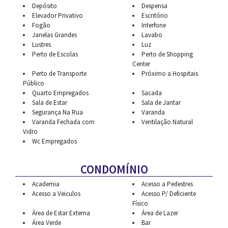
Depósito
Despensa
Elevador Privativo
Escritório
Fogão
Interfone
Janelas Grandes
Lavabo
Lustres
Luz
Perto de Escolas
Perto de Shopping
Center
Perto de Transporte
Próximo a Hospitais
Público
Quarto Empregados
Sacada
Sala de Estar
Sala de Jantar
Segurança Na Rua
Varanda
Varanda Fechada com
Ventilação Natural
Vidro
Wc Empregados
CONDOMÍNIO
Academia
Acesso a Pedestres
Acesso a Veiculos
Acesso P/ Deficiente
Físico
Área de Estar Externa
Área de Lazer
Área Verde
Bar