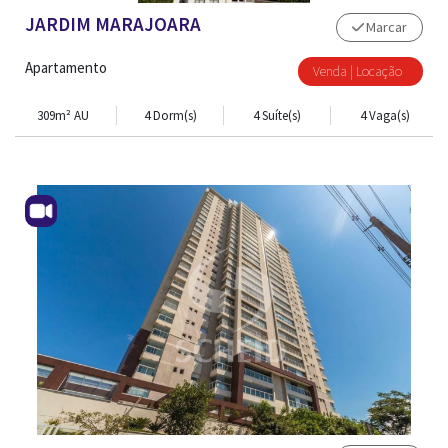
JARDIM MARAJOARA
Marcar
Apartamento
Venda | Locação
309m² AU
4 Dorm(s)
4 Suíte(s)
4 Vaga(s)