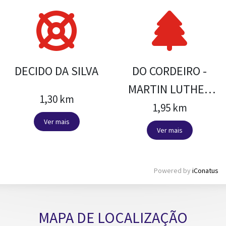
DECIDO DA SILVA
DO CORDEIRO -
MARTIN LUTHER
1,30 km
KING
1,95 km
Ver mais
Ver mais
Powered by
iConatus
MAPA DE LOCALIZAÇÃO