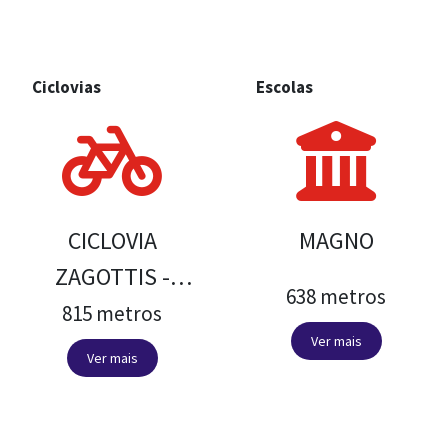
Ciclovias
Escolas
CICLOVIA
MAGNO
ZAGOTTIS -
638 metros
OCTALES
815 metros
Ver mais
Ver mais