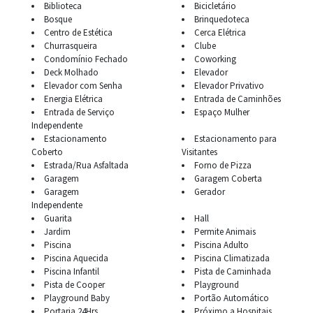
Biblioteca
Bicicletário
Bosque
Brinquedoteca
Centro de Estética
Cerca Elétrica
Churrasqueira
Clube
Condomínio Fechado
Coworking
Deck Molhado
Elevador
Elevador com Senha
Elevador Privativo
Energia Elétrica
Entrada de Caminhões
Entrada de Serviço
Espaço Mulher
Independente
Estacionamento
Estacionamento para
Coberto
Visitantes
Estrada/Rua Asfaltada
Forno de Pizza
Garagem
Garagem Coberta
Garagem
Gerador
Independente
Guarita
Hall
Jardim
Permite Animais
Piscina
Piscina Adulto
Piscina Aquecida
Piscina Climatizada
Piscina Infantil
Pista de Caminhada
Pista de Cooper
Playground
Playground Baby
Portão Automático
Portaria 24Hrs
Próximo a Hospitais