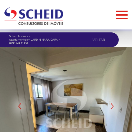
Scheid Imóveis
>
VOLTAR
Apartamento em JARDIM MARAJOARA
>
REF: MR51798
Previous
Next