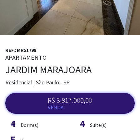
ANUNCIAR IMÓVEL
REF.: MR51798
APARTAMENTO
JARDIM MARAJOARA
Residencial | São Paulo - SP
R$ 3.817.000,00
VENDA
4
4
Dorm(s)
Suíte(s)
5