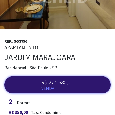
REF.: SG3756
APARTAMENTO
JARDIM MARAJOARA
Residencial | São Paulo - SP
R$ 274.580,21
VENDA
2
Dorm(s)
ADM. DE IMÓVEL
R$ 350,00
Taxa Condomínio