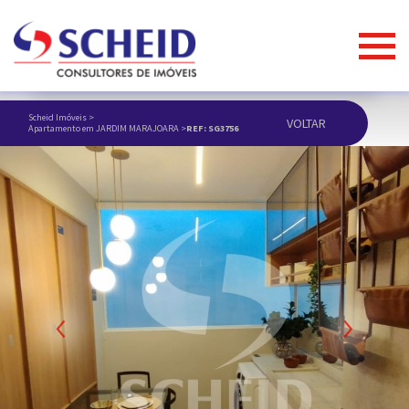
Scheid Imóveis
>
VOLTAR
Apartamento em JARDIM MARAJOARA
>
REF: SG3756
ANUNCIAR IMÓVEL
Previous
Next