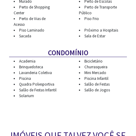
Murado
Perto de Escolas
Perto de Shopping
Perto de Transporte
Center
Público
Perto de Vias de
Piso Frio
Acesso
Piso Laminado
Próximo a Hospitais
Sacada
Sala de Estar
CONDOMÍNIO
Academia
Bicicletário
Brinquedoteca
Churrasqueira
Lavanderia Coletiva
Mini Mercado
Piscina
Piscina Infantil
Quadra Poliesportiva
Salão de Festas
Salão de Festas Infantil
Salão de Jogos
Solarium
IMÓVEIS QUE TALVEZ VOCÊ SE