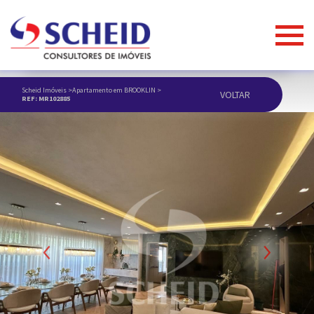
Scheid Imóveis
>
Apartamento em BROOKLIN
>
VOLTAR
REF: MR102885
ANUNCIAR IMÓVEL
Previous
Next