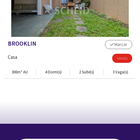
BROOKLIN
Marcar
Casa
Venda
300m² AU
4 Dorm(s)
2 Suíte(s)
3 Vaga(s)