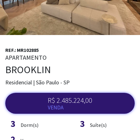
REF.: MR102885
APARTAMENTO
BROOKLIN
Residencial | São Paulo - SP
R$ 2.485.224,00
ADM. DE IMÓVEL
VENDA
3
3
Dorm(s)
Suíte(s)
2