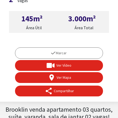
Vagas
145m²
3.000m²
Área Útil
Área Total
Marcar
Ver Vídeo
Ver Mapa
TRABALHE CONOSCO
Compartilhar
Brooklin venda apartamento 03 quartos,
suíte, varanda, sala de jantar,02 vagas!