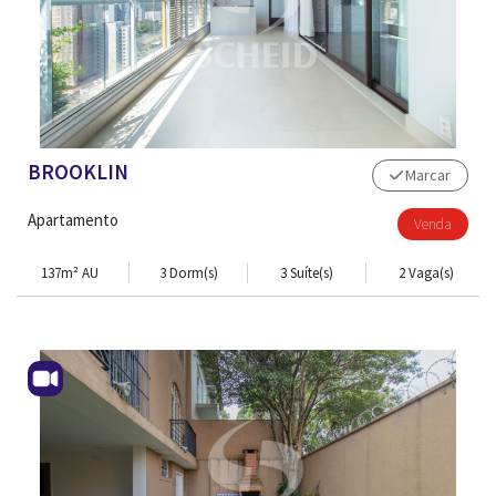
BROOKLIN
Marcar
Apartamento
Venda
137m² AU
3 Dorm(s)
3 Suíte(s)
2 Vaga(s)