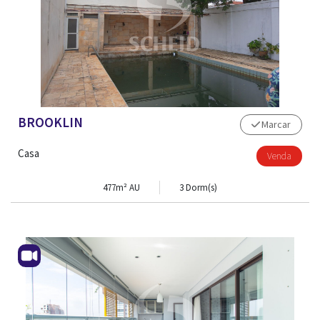
BROOKLIN
Marcar
Casa
Venda
477m² AU
3 Dorm(s)