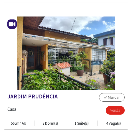
CONTATO
JARDIM PRUDÊNCIA
Marcar
Casa
Venda
566m² AU
3 Dorm(s)
1 Suíte(s)
4 Vaga(s)