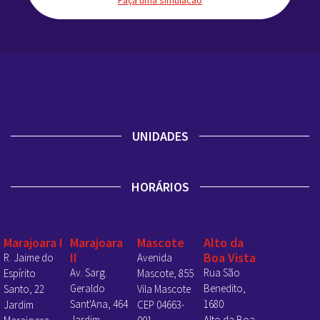
Faça uma simulacao
UNIDADES
HORÁRIOS
Marajoara I
Marajoara
Mascote
Alto da
II
Boa Vista
R. Jaime do
Avenida
Av. Sarg.
Rua São
Espírito
Mascote, 855
Geraldo
Benedito,
Santo, 22
Vila Mascote
Sant'Ana, 464
1680
Jardim
CEP 04663-
Jardim
Alto da Boa