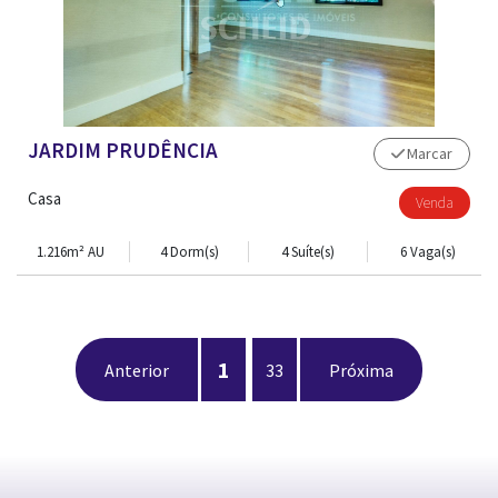
JARDIM PRUDÊNCIA
Marcar
Casa
Venda
1.216m² AU
4 Dorm(s)
4 Suíte(s)
6 Vaga(s)
1
Anterior
33
Próxima