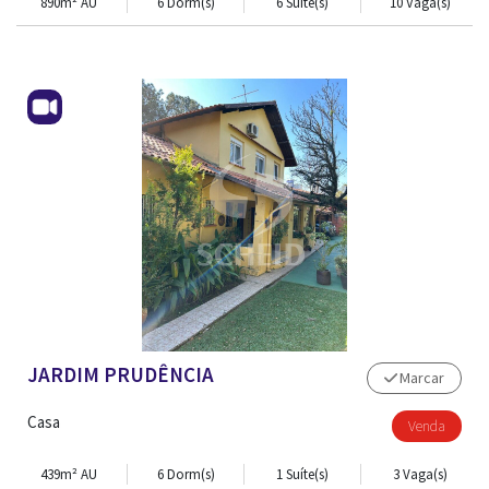
890m² AU
6 Dorm(s)
6 Suíte(s)
10 Vaga(s)
JARDIM PRUDÊNCIA
Marcar
Casa
Venda
439m² AU
6 Dorm(s)
1 Suíte(s)
3 Vaga(s)