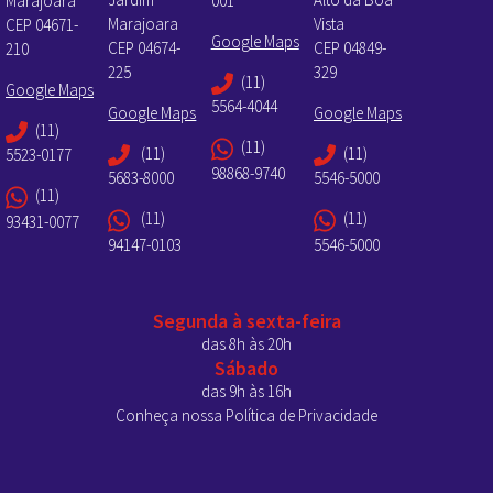
Marajoara
001
Marajoara
Vista
CEP 04671-
Google Maps
CEP 04674-
CEP 04849-
210
225
329
(11)
Google Maps
5564-4044
Google Maps
Google Maps
(11)
(11)
(11)
(11)
5523-0177
98868-9740
5683-8000
5546-5000
(11)
(11)
(11)
93431-0077
94147-0103
5546-5000
Segunda à sexta-feira
das 8h às 20h
Sábado
das 9h às 16h
Conheça nossa Política de Privacidade