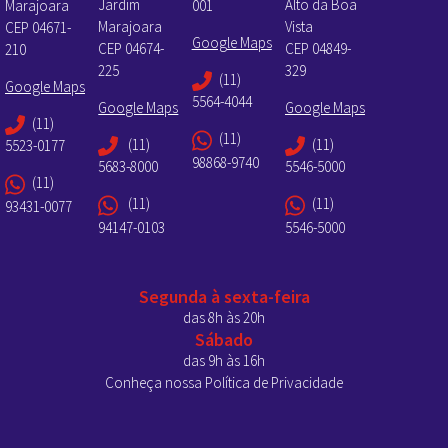
Jardim
Alto da Boa
Marajoara
001
Marajoara
Vista
CEP 04671-
Google Maps
CEP 04674-
CEP 04849-
210
225
329
(11)
Google Maps
5564-4044
Google Maps
Google Maps
(11)
(11)
(11)
(11)
5523-0177
98868-9740
5683-8000
5546-5000
(11)
(11)
(11)
93431-0077
94147-0103
5546-5000
Segunda à sexta-feira
das 8h às 20h
Sábado
das 9h às 16h
Conheça nossa Política de Privacidade