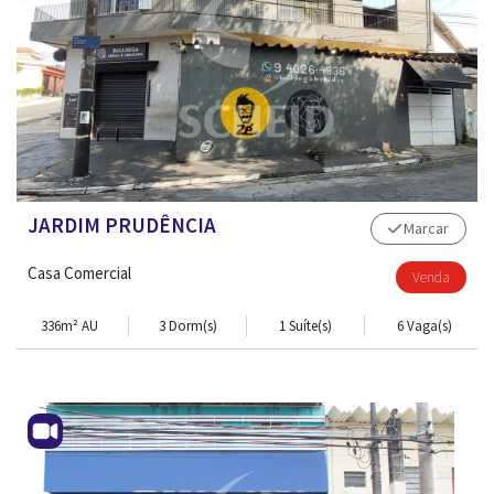
JARDIM PRUDÊNCIA
Marcar
Casa Comercial
Venda
336m² AU
3 Dorm(s)
1 Suíte(s)
6 Vaga(s)