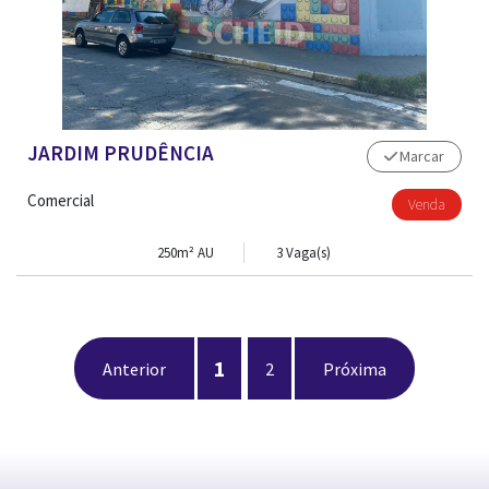
JARDIM PRUDÊNCIA
Marcar
Comercial
Venda
250m² AU
3 Vaga(s)
1
Anterior
2
Próxima