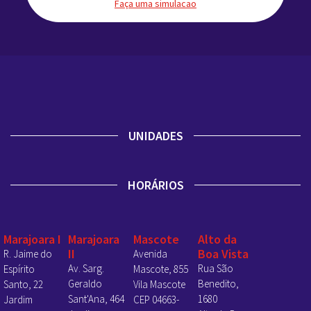
Faça uma simulacao
UNIDADES
HORÁRIOS
Marajoara I
Marajoara
Mascote
Alto da
II
Boa Vista
R. Jaime do
Avenida
Av. Sarg.
Rua São
Espírito
Mascote, 855
Geraldo
Benedito,
Santo, 22
Vila Mascote
Sant'Ana, 464
1680
Jardim
CEP 04663-