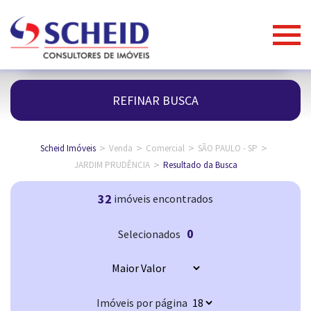
REFINAR BUSCA
>
>
>
>
Scheid Imóveis
Venda
Comercial
SÃO PAULO - SP
>
JARDIM PRUDÊNCIA
Resultado da Busca
32
imóveis encontrados
0
Selecionados
Imóveis por página