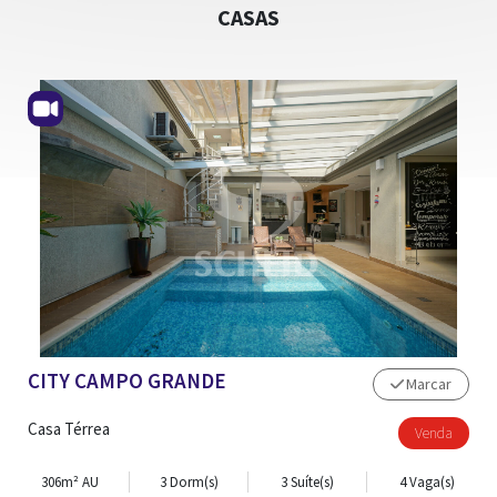
CASAS
CITY CAMPO GRANDE
Marcar
Casa Térrea
Venda
306m² AU
3 Dorm(s)
3 Suíte(s)
4 Vaga(s)