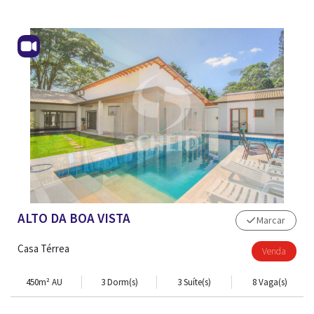
ALTO DA BOA VISTA
Marcar
Casa Térrea
Venda
450m² AU
3 Dorm(s)
3 Suíte(s)
8 Vaga(s)