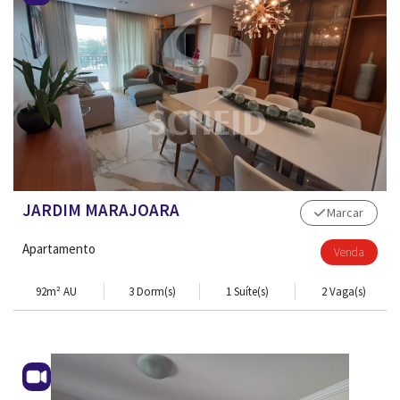
JARDIM MARAJOARA
Marcar
Apartamento
Venda
92m² AU
3 Dorm(s)
1 Suíte(s)
2 Vaga(s)