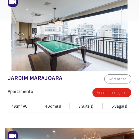
JARDIM MARAJOARA
Marcar
Apartamento
Venda | Locação
420m² AU
4 Dorm(s)
3 Suíte(s)
5 Vaga(s)
TRABALHE CONOSCO