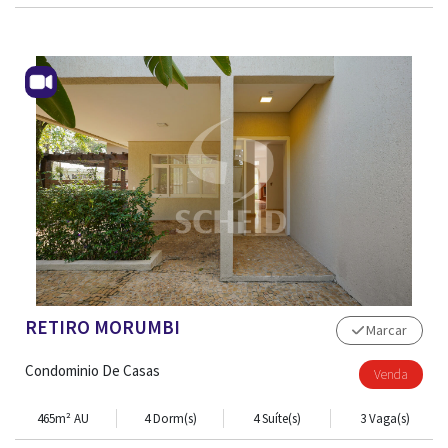
RETIRO MORUMBI
Marcar
Condominio De Casas
Venda
465m² AU
4 Dorm(s)
4 Suíte(s)
3 Vaga(s)