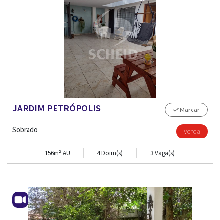
JARDIM PETRÓPOLIS
Marcar
Sobrado
Venda
156m² AU
4 Dorm(s)
3 Vaga(s)