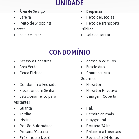
UNIDADE
Área de Serviço
Despensa
Lareira
Perto de Escolas
Perto de Shopping
Perto de Transporte
Center
Público
Sala de Estar
Sala de Jantar
CONDOMÍNIO
Acesso a Pedestres
Acesso a Veiculos
Área Verde
Bicicletário
Cerca Elétrica
Churrasqueira
Gourmet
Condomínio Fechado
Elevador
Elevador com Senha
Elevador Privativo
Estacionamento para
Garagem Coberta
Visitantes
Guarita
Hall
Jardim
Permite Animais
Piscina
Playground
Portão Automático
Portaria 24Hrs
Portaria/Catraca
Próximo a Hospitais
Próximo ao Metrô
Recepção 24 Horas