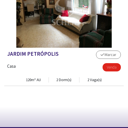
JARDIM PETRÓPOLIS
Marcar
Casa
Venda
120m² AU
2 Dorm(s)
2 Vaga(s)