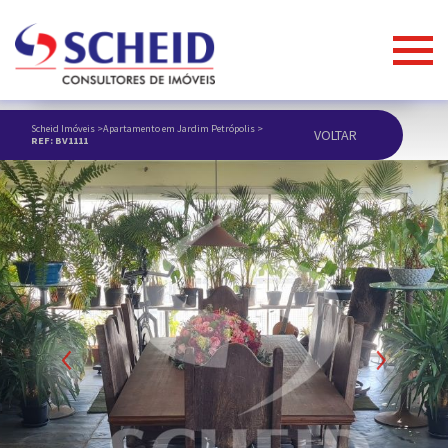
Scheid Imóveis
>
Apartamento em Jardim Petrópolis
>
VOLTAR
REF: BV1111
Previous
Next
ANUNCIAR IMÓVEL