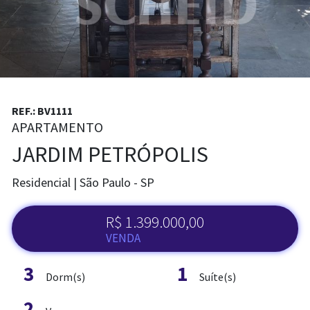
REF.: BV1111
APARTAMENTO
JARDIM PETRÓPOLIS
Residencial | São Paulo - SP
R$ 1.399.000,00
VENDA
3
1
Dorm(s)
Suíte(s)
2