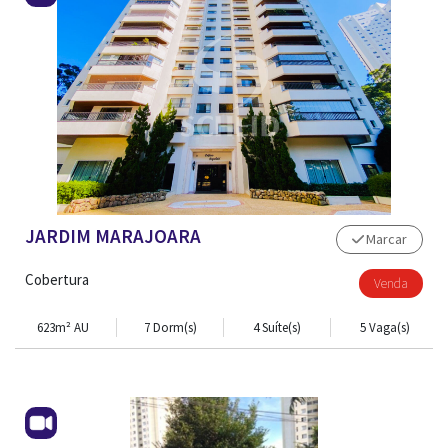
JARDIM MARAJOARA
Marcar
Cobertura
Venda
623m² AU
7 Dorm(s)
4 Suíte(s)
5 Vaga(s)