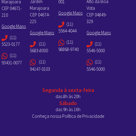
Jardim
Alto da Boa
Marajoara
001
Marajoara
Vista
CEP 04671-
Google Maps
CEP 04674-
CEP 04849-
210
225
329
(11)
Google Maps
5564-4044
Google Maps
Google Maps
(11)
(11)
(11)
(11)
5523-0177
98868-9740
5683-8000
5546-5000
(11)
(11)
(11)
93431-0077
94147-0103
5546-5000
Segunda à sexta-feira
das 8h às 20h
Sábado
das 9h às 16h
Conheça nossa Política de Privacidade