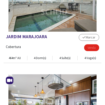
JARDIM MARAJOARA
Marcar
Cobertura
Venda
464m² AU
4 Dorm(s)
4 Suíte(s)
4 Vaga(s)