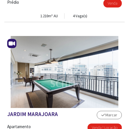
Prédio
Venda
1.210m² AU
4 Vaga(s)
JARDIM MARAJOARA
Marcar
ADM. DE IMÓVEL
Apartamento
Venda | Locação