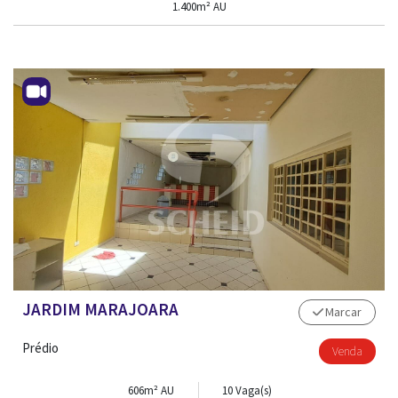
1.400m² AU
JARDIM MARAJOARA
Marcar
Prédio
Venda
606m² AU
10 Vaga(s)