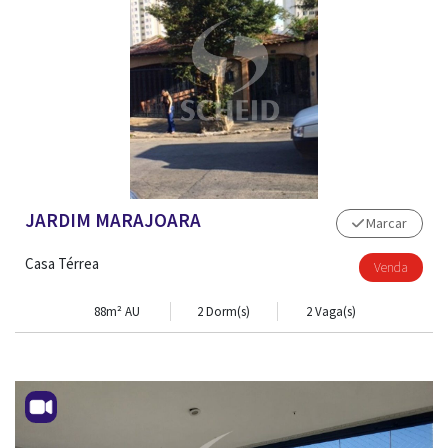
JARDIM MARAJOARA
Marcar
Casa Térrea
Venda
88m² AU
2 Dorm(s)
2 Vaga(s)