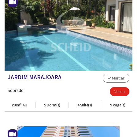
JARDIM MARAJOARA
Marcar
Sobrado
Venda
750m² AU
5 Dorm(s)
4 Suíte(s)
9 Vaga(s)