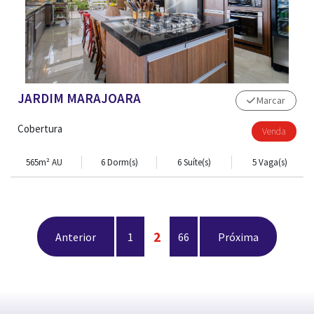
JARDIM MARAJOARA
Marcar
Cobertura
Venda
565m² AU
6 Dorm(s)
6 Suíte(s)
5 Vaga(s)
2
Anterior
1
66
Próxima