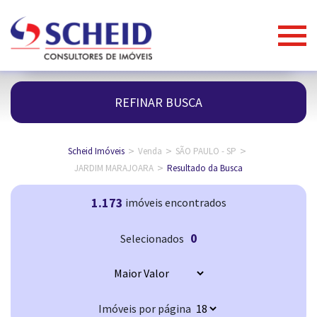
REFINAR BUSCA
>
>
>
Scheid Imóveis
Venda
SÃO PAULO - SP
>
JARDIM MARAJOARA
Resultado da Busca
1.173
imóveis encontrados
0
Selecionados
Imóveis por página