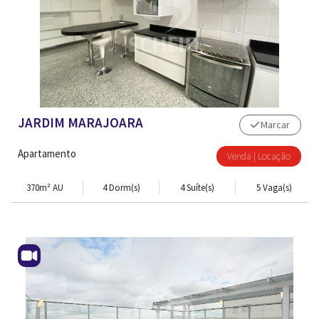
JARDIM MARAJOARA
Marcar
Apartamento
Venda | Locação
370m² AU
4 Dorm(s)
4 Suíte(s)
5 Vaga(s)