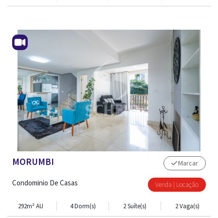
CONTATO
MORUMBI
Marcar
Condominio De Casas
Venda | Locação
292m² AU
4 Dorm(s)
2 Suíte(s)
2 Vaga(s)