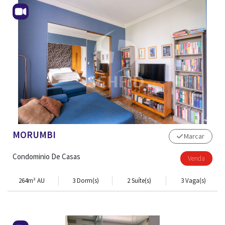
MORUMBI
Marcar
Condominio De Casas
Venda
264m² AU
3 Dorm(s)
2 Suíte(s)
3 Vaga(s)