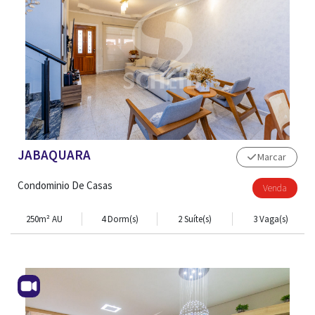
JABAQUARA
Marcar
Condominio De Casas
Venda
250m² AU
4 Dorm(s)
2 Suíte(s)
3 Vaga(s)