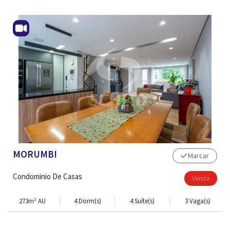
MORUMBI
Marcar
Condominio De Casas
Venda
273m² AU
4 Dorm(s)
4 Suíte(s)
3 Vaga(s)