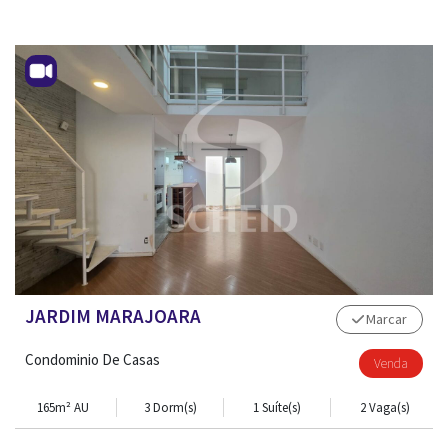
JARDIM MARAJOARA
Marcar
Condominio De Casas
Venda
165m² AU
3 Dorm(s)
1 Suíte(s)
2 Vaga(s)