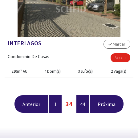
INTERLAGOS
Marcar
Condominio De Casas
Venda
210m² AU
4 Dorm(s)
3 Suíte(s)
2 Vaga(s)
34
Anterior
1
44
Próxima