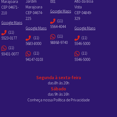
Jardim
Alto da Boa
Marajoara
001
Marajoara
Vista
CEP 04671-
Google Maps
CEP 04674-
CEP 04849-
210
225
329
(11)
Google Maps
5564-4044
Google Maps
Google Maps
(11)
(11)
(11)
(11)
5523-0177
98868-9740
5683-8000
5546-5000
(11)
(11)
(11)
93431-0077
94147-0103
5546-5000
Segunda à sexta-feira
das 8h às 20h
Sábado
das 9h às 16h
Conheça nossa Política de Privacidade