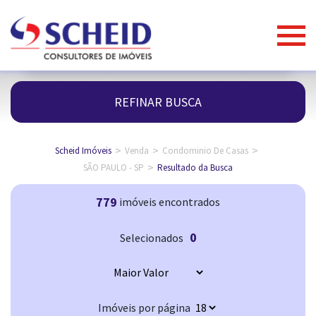
REFINAR BUSCA
>
>
>
Scheid Imóveis
Venda
Condominio De Casas
>
SÃO PAULO - SP
Resultado da Busca
779
imóveis encontrados
0
Selecionados
Imóveis por página