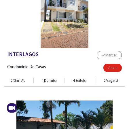
INTERLAGOS
Marcar
Condominio De Casas
Venda
242m² AU
4 Dorm(s)
4 Suíte(s)
2 Vaga(s)