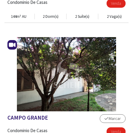
Condominio De Casas
Venda
144m² AU
2 Dorm(s)
2 Suíte(s)
2 Vaga(s)
CAMPO GRANDE
Marcar
ADM. DE IMÓVEL
Condominio De Casas
Venda