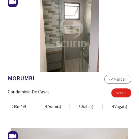
MORUMBI
Marcar
Condominio De Casas
Venda
210m² AU
4 Dorm(s)
3 Suíte(s)
4 Vaga(s)