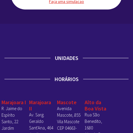
Faça uma simulacao
UNIDADES
HORÁRIOS
Marajoara I
Marajoara
Mascote
Alto da
II
Boa Vista
R. Jaime do
Avenida
Av. Sarg.
Rua São
Espírito
Mascote, 855
Geraldo
Benedito,
Santo, 22
Vila Mascote
Sant'Ana, 464
1680
Jardim
CEP 04663-