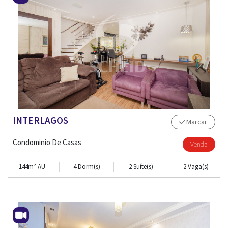
INTERLAGOS
Marcar
Condominio De Casas
Venda
144m² AU
4 Dorm(s)
2 Suíte(s)
2 Vaga(s)