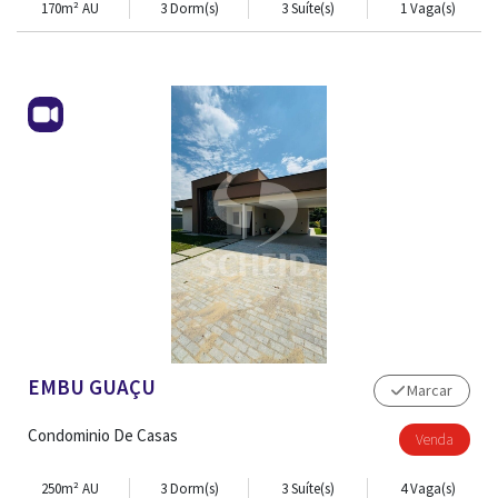
170m² AU
3 Dorm(s)
3 Suíte(s)
1 Vaga(s)
EMBU GUAÇU
Marcar
Condominio De Casas
Venda
250m² AU
3 Dorm(s)
3 Suíte(s)
4 Vaga(s)