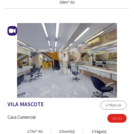
156m² AU
VILA MASCOTE
Marcar
Casa Comercial
Venda
ADM. DE IMÓVEL
177m² AU
3 Dorm(s)
2 Vaga(s)