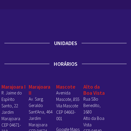
UNIDADES
HORÁRIOS
Marajoara I
Marajoara
Mascote
Alto da
II
Boa Vista
R. Jaime do
Avenida
Av. Sarg.
Rua São
Espírito
Mascote, 855
Geraldo
Benedito,
Santo, 22
Vila Mascote
Sant'Ana, 464
1680
Jardim
CEP 04663-
Jardim
Alto da Boa
Marajoara
001
Marajoara
Vista
CEP 04671-
Google Maps