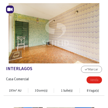
CONTATO
INTERLAGOS
Marcar
Casa Comercial
Venda
197m² AU
3 Dorm(s)
1 Suíte(s)
8 Vaga(s)