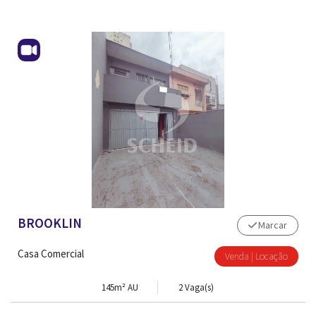
BROOKLIN
TRABALHE CONOSCO
Marcar
Casa Comercial
Venda | Locação
145m² AU
2 Vaga(s)