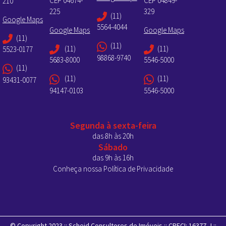
CEP 04674-
CEP 04849-
210
225
329
(11)
Google Maps
5564-4044
Google Maps
Google Maps
(11)
(11)
(11)
(11)
5523-0177
98868-9740
5683-8000
5546-5000
(11)
(11)
(11)
93431-0077
94147-0103
5546-5000
Segunda à sexta-feira
das 8h às 20h
Sábado
das 9h às 16h
Conheça nossa Política de Privacidade
© Copyright 2023 :: Scheid Consultores de Imóveis :: CRECI: 16377-J ::