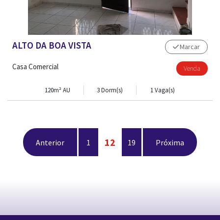
ALTO DA BOA VISTA
Marcar
Casa Comercial
Venda
120m² AU
3 Dorm(s)
1 Vaga(s)
12
Anterior
1
19
Próxima