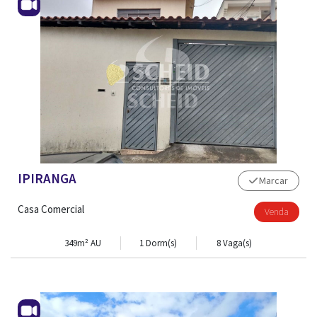
IPIRANGA
Marcar
Casa Comercial
Venda
349m² AU
1 Dorm(s)
8 Vaga(s)